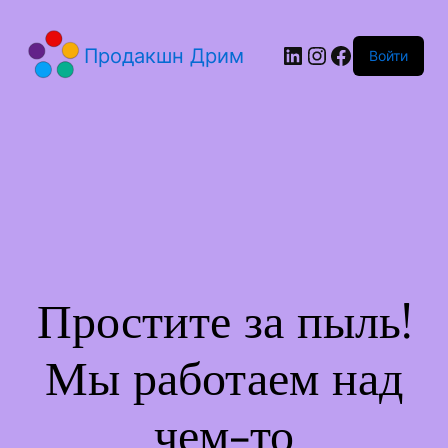
LinkedIn
Instagram
Facebook
Продакшн Дрим
Войти
Простите за пыль!
Мы работаем над
чем-то