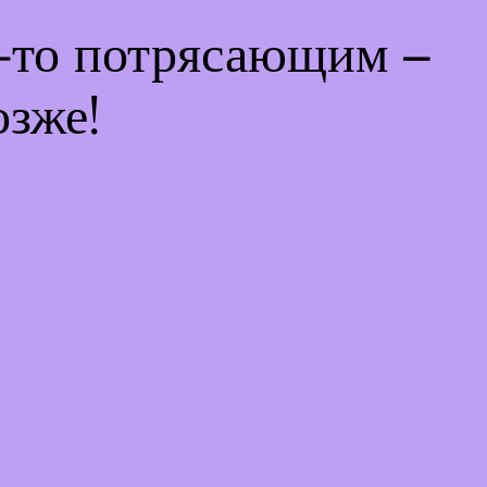
м-то потрясающим –
озже!